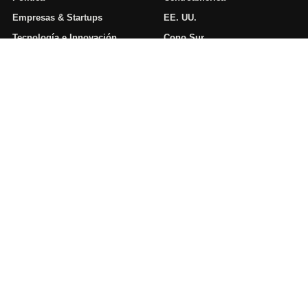
Empresas & Startups
EE. UU.
Tecnología e Innovación
Cono Sur
Energía y Clima
Opinión
Datos
MIRADA ECONÓMICA
Sobre nosotros
Contacto
Ingresar
RSS
© 2026 Mirada Económica. Todos los derechos reservados.
Contacto
Una publicación de NDP Media