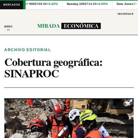
Cotizaciones
S&P 500
$768.56
+3.62%
Nasdaq 100
$714.65
+4.55%
Dow Jones
$5
MERCADOS
internacionales
proporcionadas
INGRESAR
por
Financial
MENÚ
Modeling
Prep
y
precios
ARCHIVO EDITORIAL
publicados
Cobertura geográfica:
por
Latinex
SINAPROC
para
Panamá.