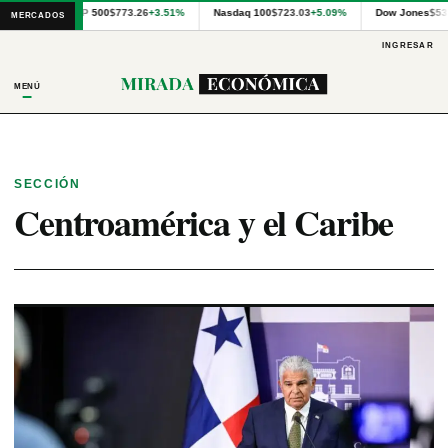
Cotizaciones
S&P 500
$773.26
+3.51%
Nasdaq 100
$723.03
+5.09%
Dow Jones
$53
MERCADOS
internacionales
proporcionadas
INGRESAR
por
Financial
MENÚ
Modeling
Prep
y
precios
publicados
SECCIÓN
por
Centroamérica y el Caribe
Latinex
para
Panamá.