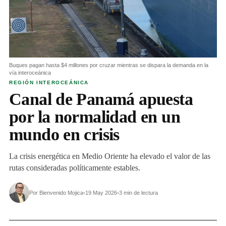
Buques pagan hasta $4 millones por cruzar mientras se dispara la demanda en la
vía interoceánica
REGIÓN INTEROCEÁNICA
Canal de Panamá apuesta
por la normalidad en un
mundo en crisis
La crisis energética en Medio Oriente ha elevado el valor de las
rutas consideradas políticamente estables.
Por Bienvenido Mojica
•
19 May 2026
•
3 min de lectura